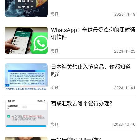
Keepa是一款非常实用的工具，可以为亚马逊卖家提
资讯
2023-11-19
资
供大量有价值的信息。如果您是亚马逊卖家，建议您
讯
WhatsApp：全球最受欢迎的即时通
使用Keepa来帮助您更好地运营您的店铺。
讯软件
设置价格提醒：可以设置价格提醒，当产品价格
资讯
2023-11-25
达到设定的阈值时，Keepa会自动发送通知。
日本海关禁止入境食品，你都知道
吗？
使用价格分析工具：Keepa提供了多种价格分析
工具，可以帮助您进行更深入的分析。
资讯
2023-11-01
与其他工具配合使用：Keepa可以与其他工具配
西联汇款去哪个银行办理？
合使用，提高工作效率。
资讯
2023-10-16
Keepa是一款非常强大的工具，可以为亚马逊卖家提
供全面的价格信息。通过使用Keepa，可以帮助您更