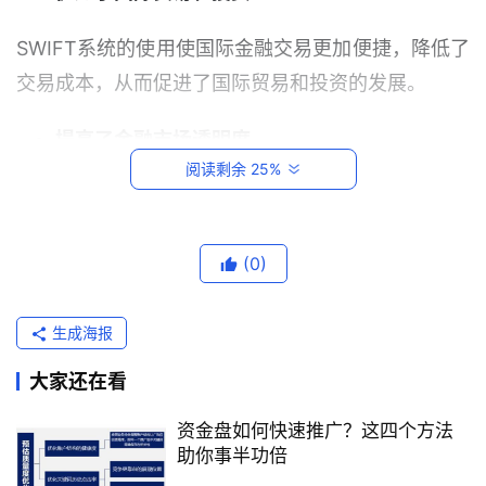
SWIFT系统的使用使国际金融交易更加便捷，降低了
交易成本，从而促进了国际贸易和投资的发展。
提高了金融市场透明度
阅读剩余 25%
SWIFT系统的使用使国际金融交易更加透明，有利于
监管机构监控金融市场。
首
(0)
页
加强了金融制裁
生成海报
跨
SWIFT系统可以被用于实施金融制裁，对被制裁国家
境
或地区的金融体系造成重大影响。
大家还在看
电
商
资金盘如何快速推广？这四个方法
近年来，SWIFT系统在国际金融中发挥着越来越重要
平
助你事半功倍
的作用。随着全球经济一体化的不断深入，SWIFT系
台