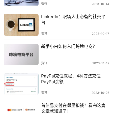
内容的新鲜度。
资讯
2023-10-14
资
两者之间的关系
讯
LinkedIn：职场人士必备的社交平
台
预发布SEO和发布后SEO是相辅相成的，两者之间存
资讯
2023-10-17
在着紧密的联系。预发布SEO做好了，可以为发布后
SEO打下良好的基础，提高内容的排名和转化率。而
新手小白如何入门跨境电商？
发布后SEO也要结合预发布SEO的结果进行优化，以
达到最佳的效果。
资讯
2023-11-19
如何做好预发布SEO和发布后SEO
PayPal充值教程：4种方法充值
PayPal余额
专业人士操作
：SEO是一项专业性很强的工作，
资讯
2023-10-26
建议由专业人士来进行操作，以保证优化效果。
首信易支付在哪里扣钱？看完这篇
持续优化
：SEO是一个长期的过程，需要不断地
文章就知道了！