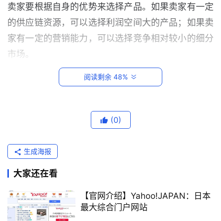
卖家要根据自身的优势来选择产品。如果卖家有一定
的供应链资源，可以选择利润空间大的产品；如果卖
家有一定的营销能力，可以选择竞争相对较小的细分
市场。
阅读剩余 48%
根据产品特性
产品的特性也是选品的重要考虑因素。卖家要选择符
首
(0)
合自身店铺定位、易于销售、利润空间大的的产品。
页
电商选品的技巧
生成海报
跨
境
除了选品方法之外，电商卖家还需要掌握一些选品技
大家还在看
电
巧，以提高选品的准确性和成功率。
商
【官网介绍】Yahoo!JAPAN：日本
平
最大综合门户网站
台
关注热销趋势