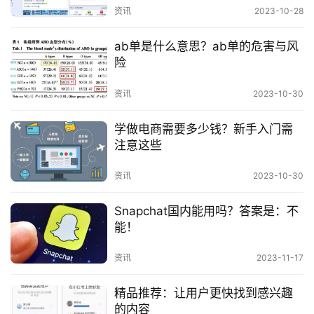
资讯
2023-10-28
卖家可以通过Google Trends、天猫搜索指数等工
资
讯
ab单是什么意思？ab单的危害与风
具，了解当前市场上最热销的产品趋势。
险
分析竞争格局
资讯
2023-10-30
卖家要分析竞争对手的优势和劣势，选择竞争相对较
学做电商需要多少钱？新手入门需
小的细分市场。
注意这些
资讯
2023-10-30
做好产品调研
Snapchat国内能用吗？答案是：不
卖家要深入了解产品的市场需求、竞争情况、利润空
能！
间等，以做出更准确的判断。
资讯
2023-11-17
结语
精品推荐：让用户更快找到感兴趣
的内容
电商选品是一项复杂的过程，需要卖家综合考虑多种