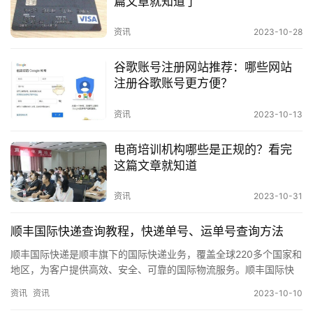
篇文章就知道了
台
信息。
资讯
2023-10-28
资
查询信息全面，用户可以查询到包裹的详细物流
讯
谷歌账号注册网站推荐：哪些网站
信息。
注册谷歌账号更方便？
使用方式简单，用户只需输入单号即可查询物流
资讯
2023-10-13
信息。
电商培训机构哪些是正规的？看完
这篇文章就知道
天马物流单号查询系统的使用注意事项
资讯
2023-10-31
天马物流单号查询系统的使用注意事项如下：
顺丰国际快递查询教程，快递单号、运单号查询方法
输入的单号必须是天马物流的单号。
顺丰国际快递是顺丰旗下的国际快递业务，覆盖全球220多个国家和
地区，为客户提供高效、安全、可靠的国际物流服务。顺丰国际快
单号输入错误会导致查询不到物流信息。
递查询是客户了解快递运输状态、预计到达时间等信息的重要途
资讯
资讯
2023-10-10
径。…
包裹在运输过程中可能会发生变更，查询到的物