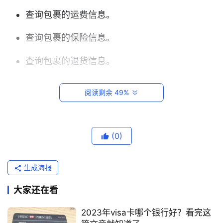
查询包裹的运费信息。
查询包裹的保险信息。
查询包裹的退货信息。
天马物流单号查询系统的使用方法
阅读剩余 49%
天马物流单号查询系统的使用方法非常简单，只需输
入包裹单号即可查询物流信息。包裹单号是天马物流
首
(0)
页
为每件货物分配的唯一编号，通常由13位数字组成。
跨
生成海报
天马物流单号查询系统的优点
境
大家还在看
电
天马物流单号查询系统具有以下优点：
商
2023年visa卡哪个银行好？看完这
平
查询速度快捷，用户可以快速查询到包裹的物流