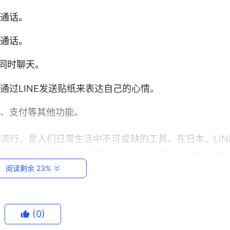
音通话。
频通话。
同时聊天。
通过LINE发送贴纸来表达自己的心情。
闻、支付等其他功能。
常流行，是人们日常生活中不可或缺的工具。在日本，LIN
的即时通讯软件。在泰国，LINE的月活跃用户数超过50
阅读剩余 23%
，LINE的月活跃用户数超过2100万，是台湾最受欢迎
(0)