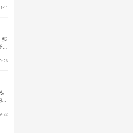
1-11
。那
季
0-26
税。
的成
9-22