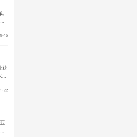
择。
多多
9-15
业获
以下
1-22
。亚
包括