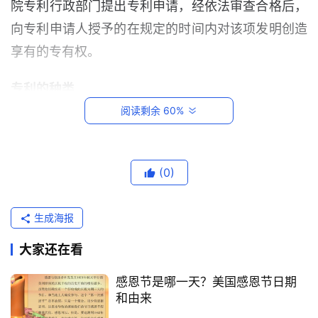
院专利行政部门提出专利申请，经依法审查合格后，
向专利申请人授予的在规定的时间内对该项发明创造
享有的专有权。
专利的种类
阅读剩余 60%
根据专利法规定，专利分为发明专利、实用新型专利
和外观设计专利。
首
(0)
页
发明专利
是指对产品、方法或者其改进所提出的
新的技术方案。
生成海报
跨
境
实用新型专利
是指对产品的形状、构造或者其结
大家还在看
电
合所提出的新的技术方案。
商
感恩节是哪一天？美国感恩节日期
平
外观设计专利
是指对产品的形状、图案或者其结
和由来
台