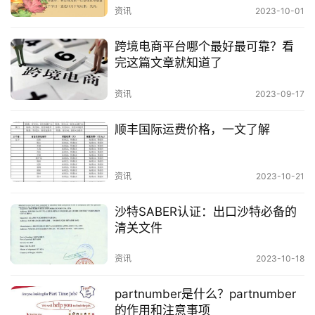
合以及色彩与形状、图案的结合所提出的新的设
资讯
2023-10-01
计方案。
资
讯
跨境电商平台哪个最好最可靠？看
专利的保护期限
完这篇文章就知道了
资讯
2023-09-17
发明专利的保护期限为20年，实用新型专利的保护期
限为10年，外观设计专利的保护期限为10年。
顺丰国际运费价格，一文了解
专利的效力
资讯
2023-10-21
专利权人对其专利享有独占权，任何单位或者个人未
沙特SABER认证：出口沙特必备的
经许可，不得实施其专利。
清关文件
专利申请的好处
资讯
2023-10-18
专利可以保护创新成果，防止他人侵权。
partnumber是什么？partnumber
的作用和注意事项