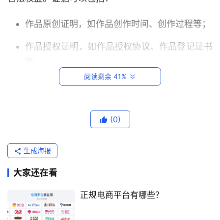
作品原创证明，如作品创作时间、创作过程等；
作品授权证明，如作品授权协议、作品登记证书
等；
阅读剩余 41%
他人侵权行为的证据，如侵权作品、侵权行为截
图等。
首
(0)
向投诉平台申诉
页
生成海报
如果您认为自己被恶意投诉，可以向投诉平台进行申
跨
境
诉。申诉时，请详细说明情况，并提供相关证据。
大家还在看
电
商
寻求专业帮助
正规电商平台有哪些？
平
台
如果您对如何应对侵权投诉有疑问，可以寻求专业律